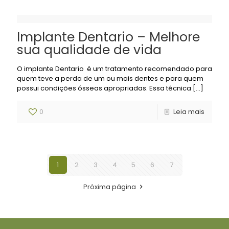
Implante Dentario – Melhore
sua qualidade de vida
O implante Dentario é um tratamento recomendado para
quem teve a perda de um ou mais dentes e para quem
possui condições ósseas apropriadas. Essa técnica
[…]
0
Leia mais
1
2
3
4
5
6
7
Próxima página