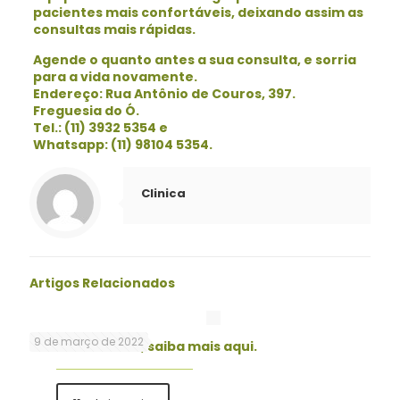
pacientes mais confortáveis, deixando assim as
consultas mais rápidas.
Agende o quanto antes a sua consulta, e sorria
para a vida novamente.
Endereço: Rua Antônio de Couros, 397.
Freguesia do Ó.
Tel.: (11) 3932 5354 e
Whatsapp: (11) 98104 5354.
Clinica
Artigos Relacionados
9 de março de 2022
ESMALTE DENTAL, saiba mais aqui.