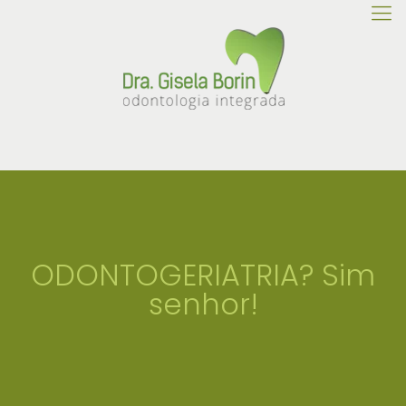
ODONTOGERIATRIA? Sim
senhor!